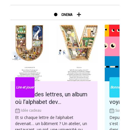
CINEMA
Lire et jouer
Bonnes idées
La Cité des lettres, un album
Les pod
où l’alphabet dev...
voyage c
Idée cadeau
Sur la ro
Et si chaque lettre de l’alphabet
Depuis plu
devenait… un bâtiment ? Un atelier, un
s'est imp
restaurant, un nid, une université ou
dans le do