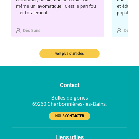
même un lavomatique ! C’est le pari fou
et éducatif
– et totalement ...
populaire...
Dès 5 ans
De 7 à 1
voir plus d'articles
Contact
Bulles de gones
69260 Charbonnières-les-Bains.
NOUS CONTACTER
Liens utiles