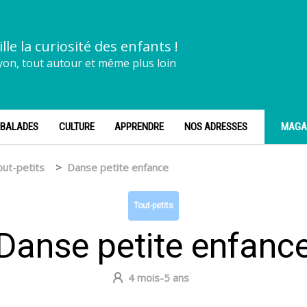
ille la curiosité des enfants !
yon, tout autour et même plus loin
BALADES
CULTURE
APPRENDRE
NOS ADRESSES
MAGA
Tout-petits
Danse petite enfance
Tout-petits
Danse petite enfanc
4 mois-5 ans