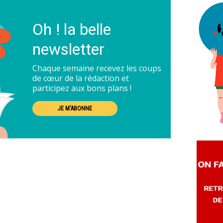
Oh ! la belle
newsletter
Chaque semaine recevez les coups
de cœur de la rédaction et
participez aux bons plans !
JE M'ABONNE