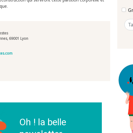
que.
Gr
estes
ennes, 69001 Lyon
tes.com
Oh ! la belle