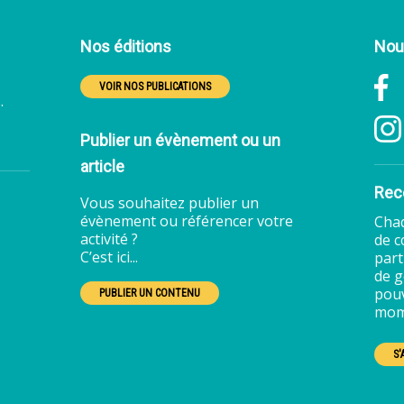
Nos éditions
Nous
F
VOIR NOS PUBLICATIONS
.
Publier un évènement ou un
article
Rece
Vous souhaitez publier un
évènement ou référencer votre
Chaq
activité ?
de c
C’est ici...
part
de g
pouv
PUBLIER UN CONTENU
mom
S