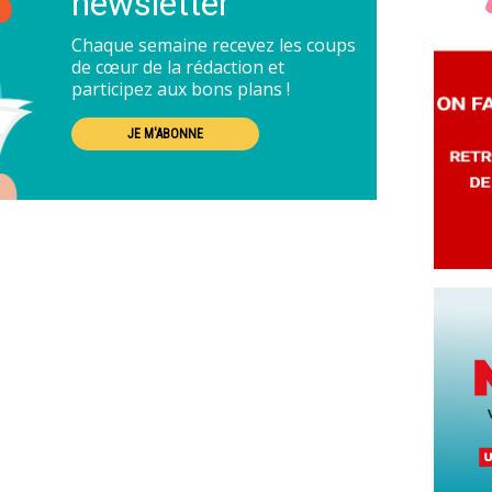
newsletter
Chaque semaine recevez les coups
de cœur de la rédaction et
participez aux bons plans !
JE M'ABONNE