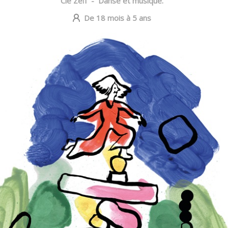
Cie Zeïf
-
Danse et musique.
De 18 mois à 5 ans