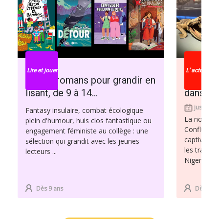
Lire et jouer
L' actu cultur
Quatre romans pour grandir en
Au Mali
lisant, de 9 à 14...
dansent…
jusqu'au 
Fantasy insulaire, combat écologique
La nouvell
plein d'humour, huis clos fantastique ou
Confluence
engagement féministe au collège : une
captiver l’
sélection qui grandit avec les jeunes
les transpo
lecteurs ...
Niger, là où
Dès 9 ans
Dès 6 an