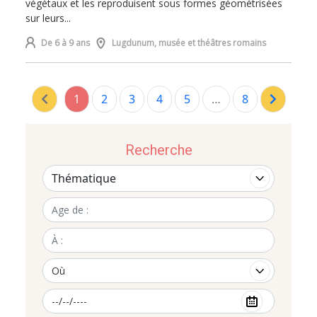
végétaux et les reproduisent sous formes géométrisées
sur leurs...
De 6 à 9 ans
Lugdunum, musée et théâtres romains
1
2
3
4
5
…
8
Recherche