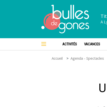
Tit
A L
ACTIVITÉS
VACANCES
Accueil
Agenda - Spectacles
U