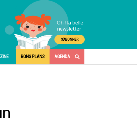
Oh ! la belle
newsletter
S'ABONNER
ZINE
BONS PLANS
AGENDA
un