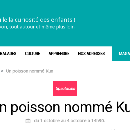
ille la curiosité des enfants !
yon, tout autour et même plus loin
BALADES
CULTURE
APPRENDRE
NOS ADRESSES
MAGA
Un poisson nommé Kun
Spectacles
n poisson nommé K
du 1 octobre au 4 octobre à 14h30.