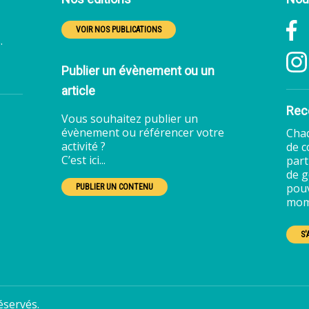
F
VOIR NOS PUBLICATIONS
.
Publier un évènement ou un
article
Rece
Vous souhaitez publier un
évènement ou référencer votre
Chaq
activité ?
de c
C’est ici...
part
de g
pouv
PUBLIER UN CONTENU
mom
S
éservés.